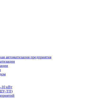
ая автоматизация предприятия
атизации
зации
м
одом
-10 кВт
(ШУ-ТП)
дприятий