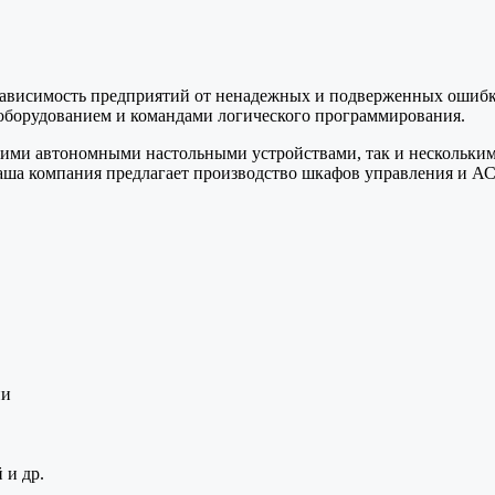
ависимость предприятий от ненадежных и подверженных ошибка
борудованием и командами логического программирования.
шими автономными настольными устройствами, так и нескольки
ша компания предлагает производство шкафов управления и А
ии
 и др.