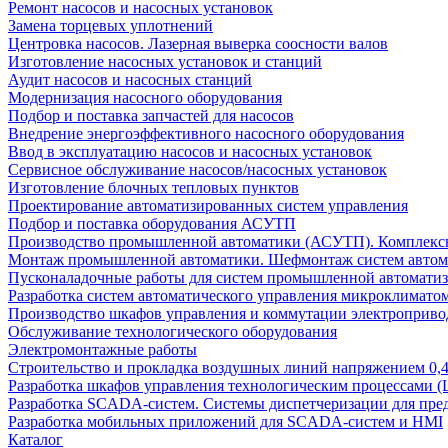
Ремонт насосов и насосных установок
Замена торцевых уплотнений
Центровка насосов. Лазерная выверка соосности валов
Изготовление насосных установок и станций
Аудит насосов и насосных станций
Модернизация насосного оборудования
Подбор и поставка запчастей для насосов
Внедрение энергоэффективного насосного оборудования
Ввод в эксплуатацию насосов и насосных установок
Сервисное обслуживание насосов/насосных установок
Изготовление блочных тепловых пунктов
Проектирование автоматизированных систем управления
Подбор и поставка оборудования АСУТП
Производство промышленной автоматики (АСУТП). Комплексн
Монтаж промышленной автоматики. Шефмонтаж систем автом
Пусконаладочные работы для систем промышленной автомати
Разработка систем автоматического управления микроклимато
Производство шкафов управления и коммутации электроприв
Обслуживание технологического оборудования
Электромонтажные работы
Строительство и прокладка воздушных линий напряжением 0,4
Разработка шкафов управления технологическим процессами 
Разработка SCADA-систем. Системы диспетчеризации для пре
Разработка мобильных приложений для SCADA-систем и HMI
Каталог