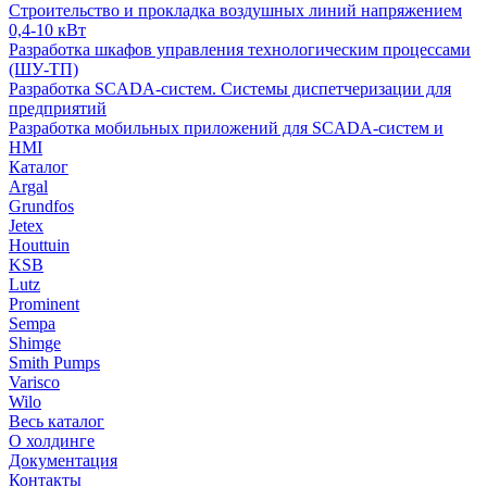
Строительство и прокладка воздушных линий напряжением
0,4-10 кВт
Разработка шкафов управления технологическим процессами
(ШУ-ТП)
Разработка SCADA-систем. Системы диспетчеризации для
предприятий
Разработка мобильных приложений для SCADA-систем и
HMI
Каталог
Argal
Grundfos
Jetex
Houttuin
KSB
Lutz
Prominent
Sempa
Shimge
Smith Pumps
Varisco
Wilo
Весь каталог
О холдинге
Документация
Контакты