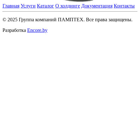
Главная
Услуги
Каталог
О холдинге
Документация
Контакты
© 2025 Группа компаний ПАМПТЕХ. Все права защищены.
Разработка
Encore.by
Close
this
module
Запросить цену
Обращаем внимание, что мы работаем только с
юридическими лицами.
Close
this
module
Связаться с холдингом