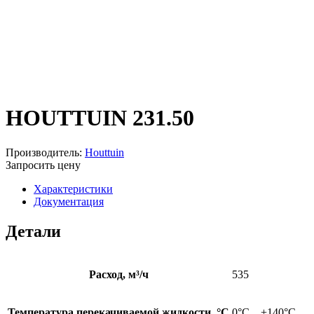
HOUTTUIN 231.50
Производитель:
Houttuin
Запросить цену
Характеристики
Документация
Детали
Расход, м³/ч
535
Температура перекачиваемой жидкости, °С
0°C…+140°С