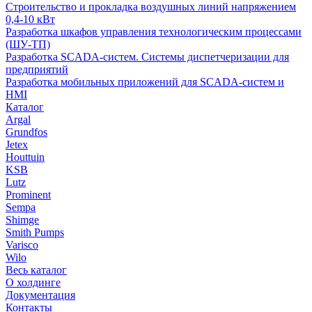
Строительство и прокладка воздушных линий напряжением
0,4-10 кВт
Разработка шкафов управления технологическим процессами
(ШУ-ТП)
Разработка SCADA-систем. Системы диспетчеризации для
предприятий
Разработка мобильных приложений для SCADA-систем и
HMI
Каталог
Argal
Grundfos
Jetex
Houttuin
KSB
Lutz
Prominent
Sempa
Shimge
Smith Pumps
Varisco
Wilo
Весь каталог
О холдинге
Документация
Контакты